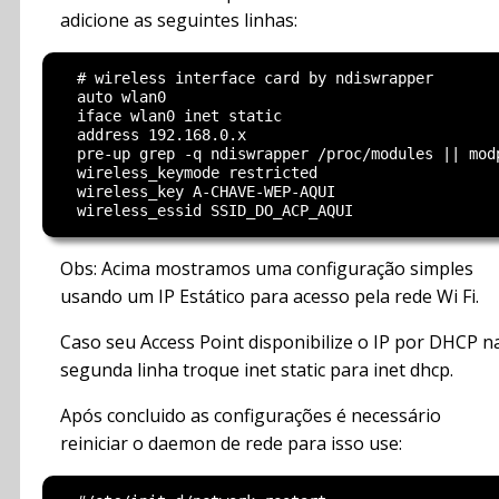
adicione as seguintes linhas:
  # wireless interface card by ndiswrapper

  auto wlan0

  iface wlan0 inet static

  address 192.168.0.x

  pre-up grep -q ndiswrapper /proc/modules || modp
  wireless_keymode restricted

  wireless_key A-CHAVE-WEP-AQUI

Obs: Acima mostramos uma configuração simples
usando um IP Estático para acesso pela rede Wi Fi.
Caso seu Access Point disponibilize o IP por DHCP n
segunda linha troque inet static para inet dhcp.
Após concluido as configurações é necessário
reiniciar o daemon de rede para isso use: