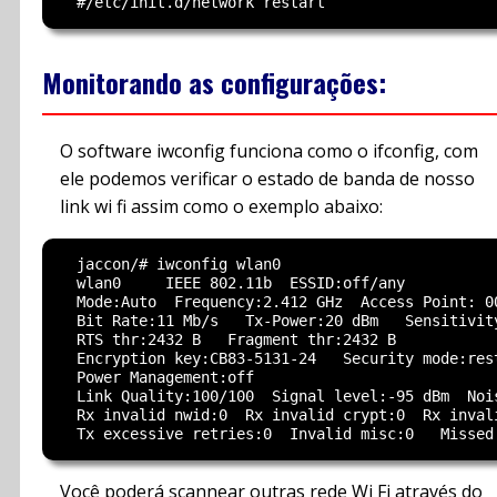
Monitorando as configurações:
O software iwconfig funciona como o ifconfig, com
ele podemos verificar o estado de banda de nosso
link wi fi assim como o exemplo abaixo:
  jaccon/# iwconfig wlan0

  wlan0     IEEE 802.11b  ESSID:off/any

  Mode:Auto  Frequency:2.412 GHz  Access Point: 00
  Bit Rate:11 Mb/s   Tx-Power:20 dBm   Sensitivity
  RTS thr:2432 B   Fragment thr:2432 B

  Encryption key:CB83-5131-24   Security mode:rest
  Power Management:off

  Link Quality:100/100  Signal level:-95 dBm  Nois
  Rx invalid nwid:0  Rx invalid crypt:0  Rx invali
Você poderá scannear outras rede Wi Fi através do