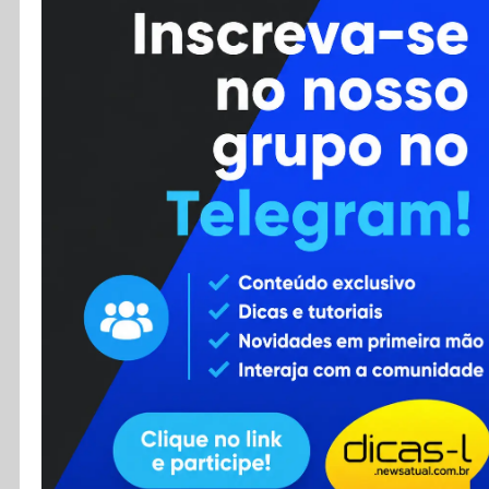
Cursos
Enviar Dica
F.A.Q
Cadastro
Contato
RSS