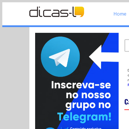
Home
d
P
C