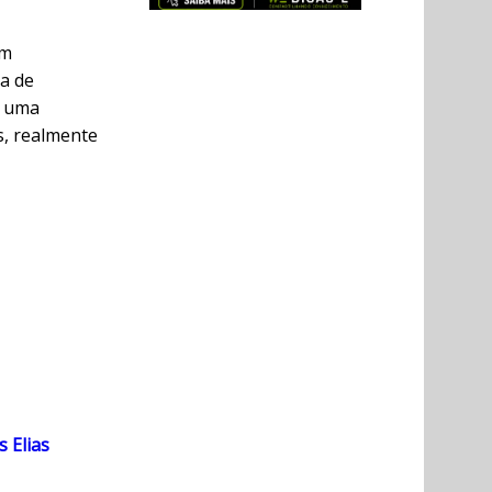
om
a de
r uma
s, realmente
s Elias