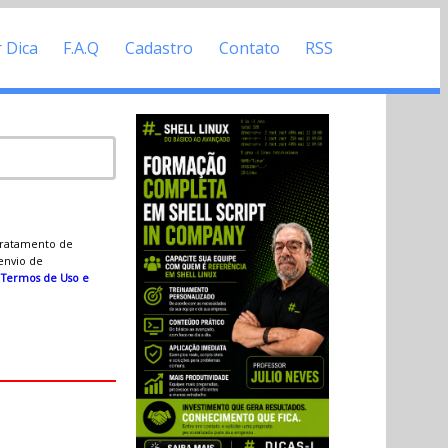
r Dica
F.A.Q
Cadastro
Contato
RSS
 tratamento de
 envio de
s
Termos de Uso e