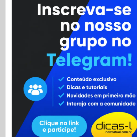
Cursos
Enviar Dica
F.A.Q
Cadastro
Contato
RSS