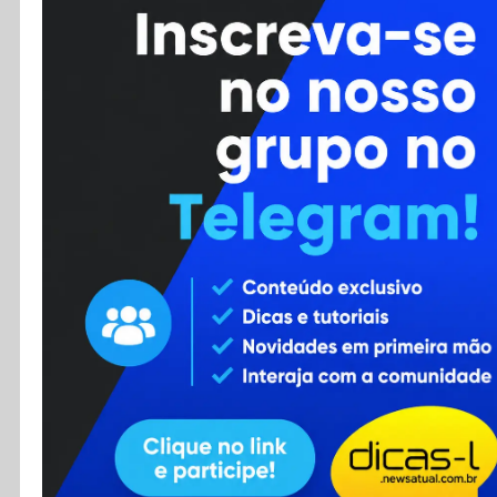
Cursos
Enviar Dica
F.A.Q
Cadastro
Contato
RSS