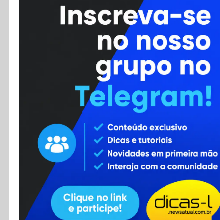
Cursos
Enviar Dica
F.A.Q
Cadastro
Contato
RSS