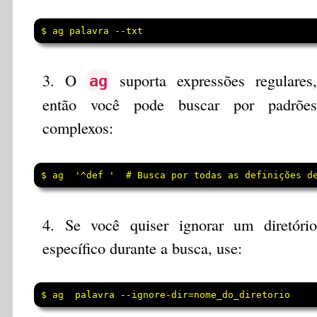
$ ag palavra --txt
3. O
suporta expressões regulares,
ag
então você pode buscar por padrões
complexos:
$ ag  '^def '  # Busca por todas as definições d
4. Se você quiser ignorar um diretório
específico durante a busca, use:
$ ag  palavra --ignore-dir=nome_do_diretorio