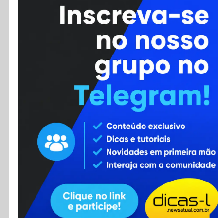
Cursos
Enviar Dica
F.A.Q
Cadastro
Contato
RSS