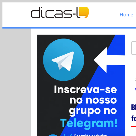
Home
d
P
B
f