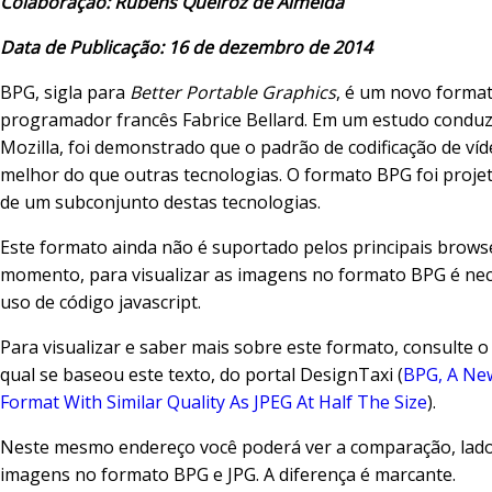
Colaboração: Rubens Queiroz de Almeida
Data de Publicação: 16 de dezembro de 2014
BPG, sigla para
Better Portable Graphics
, é um novo format
programador francês Fabrice Bellard. Em um estudo conduz
Mozilla, foi demonstrado que o padrão de codificação de ví
melhor do que outras tecnologias. O formato BPG foi projet
de um subconjunto destas tecnologias.
Este formato ainda não é suportado pelos principais brows
momento, para visualizar as imagens no formato BPG é nec
uso de código javascript.
Para visualizar e saber mais sobre este formato, consulte o
qual se baseou este texto, do portal DesignTaxi (
BPG, A Ne
Format With Similar Quality As JPEG At Half The Size
).
Neste mesmo endereço você poderá ver a comparação, lado 
imagens no formato BPG e JPG. A diferença é marcante.