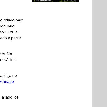
o criado pelo
ido pelo
deo HEVC é
ado a partir
ers. No
essário o
 artigo no
w Image
a lado, de