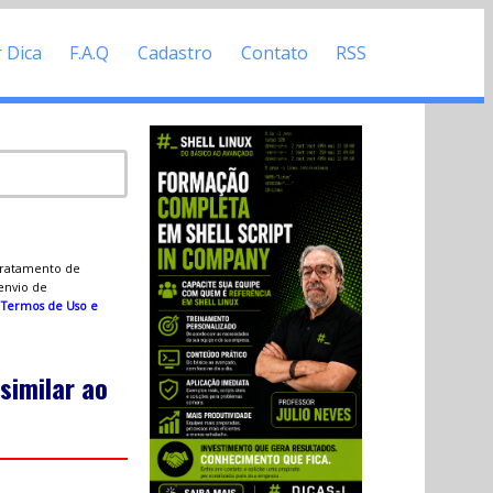
r Dica
F.A.Q
Cadastro
Contato
RSS
 tratamento de
 envio de
s
Termos de Uso e
similar ao