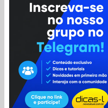
Cursos
Enviar Dica
F.A.Q
Cadastro
Contato
RSS