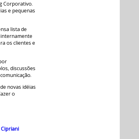
og Corporativo.
dias e pequenas
nsa lista de
 internamente
a os clientes e
por
plos, discussões
 comunicação.
 de novas idéias
fazer o
Cipriani