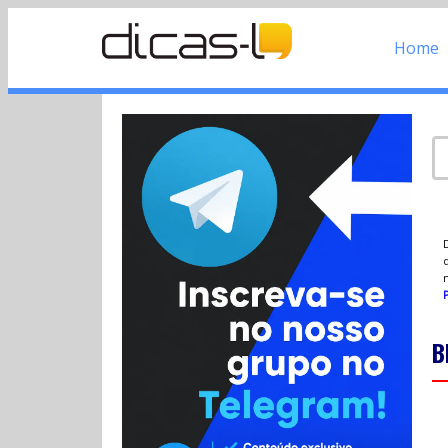
Home
d
P
B