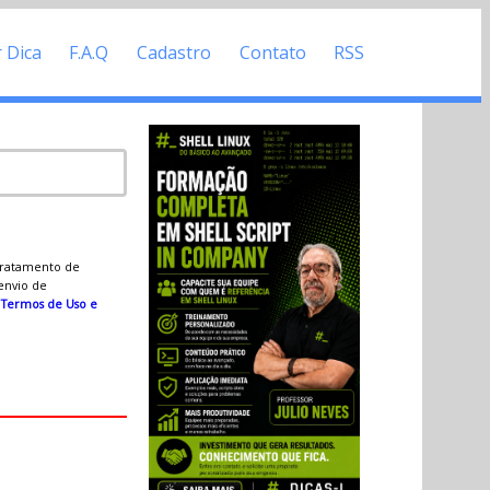
r Dica
F.A.Q
Cadastro
Contato
RSS
 tratamento de
 envio de
s
Termos de Uso e