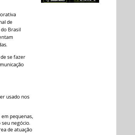
orativa
nal de
 do Brasil
mentam
das.
de se fazer
comunicação
ser usado nos
gs em pequenas,
 seu negócio.
rea de atuação