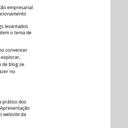
tão empresarial
lacionamento
gs levantados
cutem o tema de
mo convencer
explorar,
o de blog se
azer no
a prático dos
 Apresentação
o website da