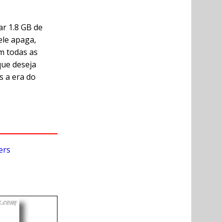
ar 1.8 GB de
ele apaga,
m todas as
que deseja
 a era do
ers