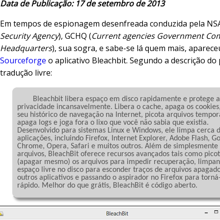
Data de Publicação: 17 de setembro de 2013
Em tempos de espionagem desenfreada conduzida pela NSA
Security Agency
), GCHQ (
Current agencies Government Co
Headquarters
), sua sogra, e sabe-se lá quem mais, aparece
Sourceforge
o aplicativo Bleachbit. Segundo a descrição do
tradução livre:
	Bleachbit libera espaço em disco rapidamente e protege a sua 
privacidade incansavelmente. Libera o cache, apaga os cookies,
seu histórico de navegação na Internet, picota arquivos temporá
apaga logs e joga fora o lixo que você não sabia que existia. 
Desenvolvido para sistemas Linux e Windows, ele limpa cerca d
aplicações, incluindo Firefox, Internet Explorer, Adobe Flash, Go
Chrome, Opera, Safari e muitos outros. Além de simplesmente 
arquivos, BleachBit oferece recursos avançados tais como picot
(apagar mesmo) os arquivos para impedir recuperação, limpan
espaço livre no disco para esconder traços de arquivos apagado
outros aplicativos e passando o aspirador no Firefox para torná-
rápido. Melhor do que grátis, BleachBit é código aberto.
