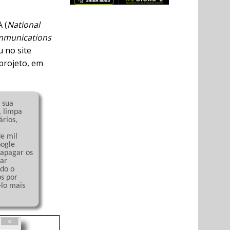
 (
National
mmunications
u no site
 projeto, em
 limpa 
rios, 
e mil 
ogle 
apagar os 
ar 
do o 
s por 
lo mais 