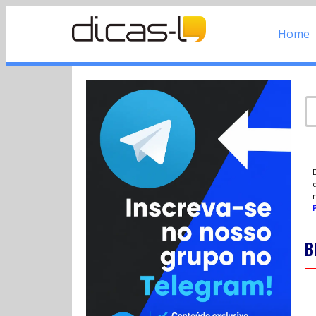
Home
d
P
B