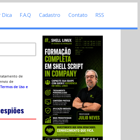
r Dica
F.A.Q
Cadastro
Contato
RSS
 tratamento de
 envio de
s
Termos de Uso e
 espiões