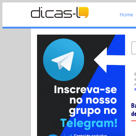
Home
d
P
B
d