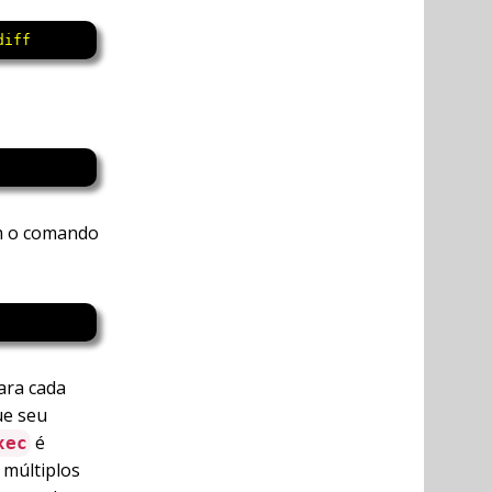
diff
om o comando
Para cada
ue seu
é
xec
múltiplos