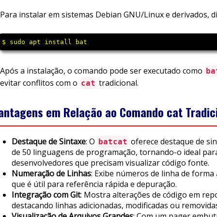
Para instalar em sistemas Debian GNU/Linux e derivados, di
$ sudo apt install bat
Após a instalação, o comando pode ser executado como
ba
evitar conflitos com o
tradicional.
cat
antagens em Relação ao Comando cat Tradic
Destaque de Sintaxe
: O
oferece destaque de sin
batcat
de 50 linguagens de programação, tornando-o ideal par
desenvolvedores que precisam visualizar código fonte.
Numeração de Linhas
: Exibe números de linha de forma
que é útil para referência rápida e depuração.
Integração com Git
: Mostra alterações de código em repo
destacando linhas adicionadas, modificadas ou removida
Visualização de Arquivos Grandes
: Com um pager embut