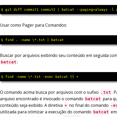
$ git diff commit1 commit2 | batcat --paging=always -l 
Usar como Pager para Comandos:
$ find . -name \*.txt | batcat
Buscar por arquivos exibindo seu conteúdo em seguida c
:
batcat
$ find -name \*.txt -exec batcat {} +
O comando acima busca por arquivos com o sufixo
. 
.txt
arquivo encontrado é invocado o comando
para q
batcat
conteúdo seja exibido. A diretiva
no final do comando
+
-e
utilizada para otimizar a execução do comando
em 
batcat