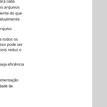
ara cada
os arquivos
iciente do que
vidualmente.
arquivo
a todos os
sso pode ser
pois reduz o
ja eficiência
cumentação
dade de