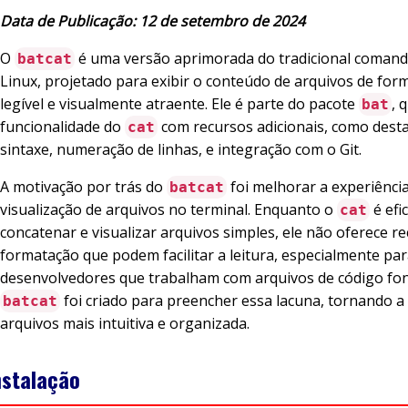
Data de Publicação: 12 de setembro de 2024
O
é uma versão aprimorada do tradicional coman
batcat
Linux, projetado para exibir o conteúdo de arquivos de for
legível e visualmente atraente. Ele é parte do pacote
, 
bat
funcionalidade do
com recursos adicionais, como dest
cat
sintaxe, numeração de linhas, e integração com o Git.
A motivação por trás do
foi melhorar a experiênci
batcat
visualização de arquivos no terminal. Enquanto o
é efi
cat
concatenar e visualizar arquivos simples, ele não oferece r
formatação que podem facilitar a leitura, especialmente pa
desenvolvedores que trabalham com arquivos de código fon
foi criado para preencher essa lacuna, tornando a 
batcat
arquivos mais intuitiva e organizada.
nstalação