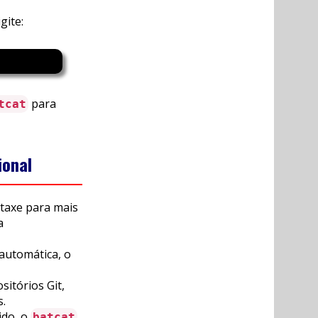
gite:
para
tcat
ional
taxe para mais
a
 automática, o
sitórios Git,
s.
ido, o
batcat