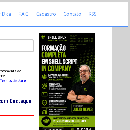
r Dica
F.A.Q
Cadastro
Contato
RSS
 tratamento de
 envio de
s
Termos de Uso e
 com Destaque