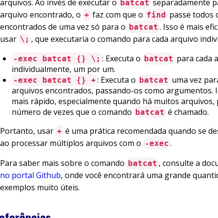
arquivos. Ao invés de executar o
separadamente p
batcat
arquivo encontrado, o
faz com que o
passe todos 
+
find
encontrados de uma vez só para o
. Isso é mais ef
batcat
usar
, que executaria o comando para cada arquivo indi
\;
: Executa o
para cada 
-exec batcat {} \;
batcat
individualmente, um por um.
: Executa o
uma vez par
-exec batcat {} +
batcat
arquivos encontrados, passando-os como argumentos. I
mais rápido, especialmente quando há muitos arquivos, 
número de vezes que o comando
é chamado.
batcat
Portanto, usar
é uma prática recomendada quando se dese
+
ao processar múltiplos arquivos com o
.
-exec
Para saber mais sobre o comando
, consulte a do
batcat
no portal Github
, onde você encontrará uma grande quanti
exemplos muito úteis.
eferências