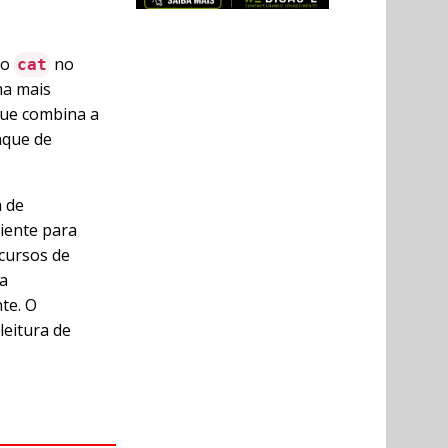
do
no
cat
ma mais
que combina a
aque de
a de
ciente para
ecursos de
ra
te. O
leitura de