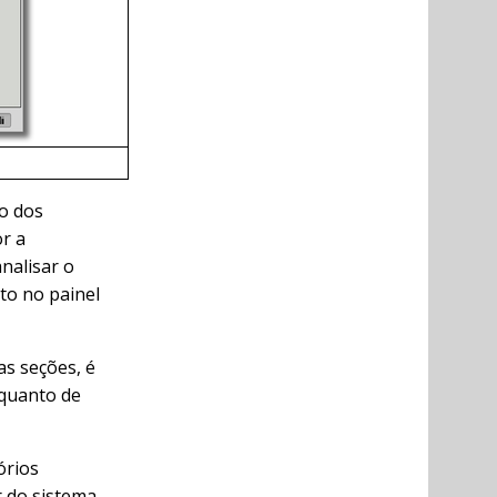
vo dos
r a
nalisar o
nto no painel
as seções, é
 quanto de
órios
r do sistema