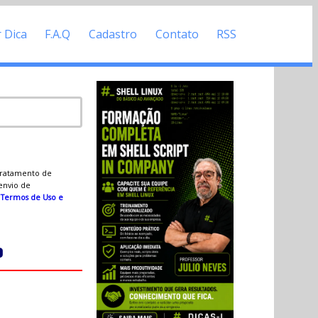
r Dica
F.A.Q
Cadastro
Contato
RSS
 tratamento de
 envio de
s
Termos de Uso e
o