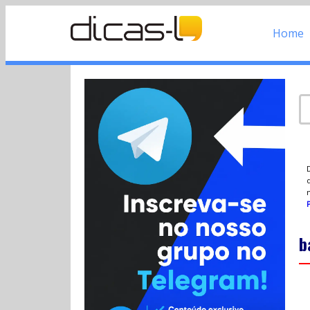
Home
d
P
b