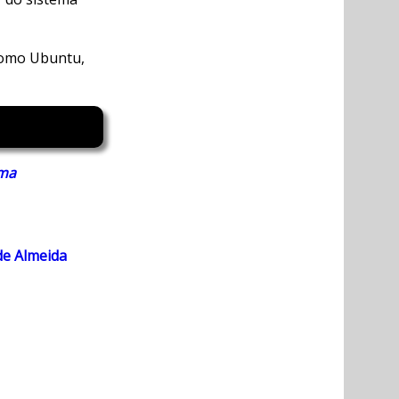
como Ubuntu,
ama
de Almeida