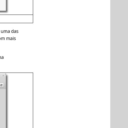
r uma das
com mais
ma