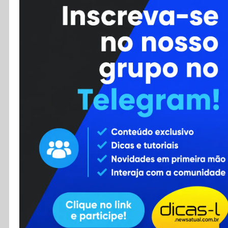
Cursos
Enviar Dica
F.A.Q
Cadastro
Contato
RSS