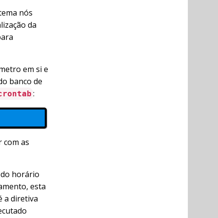
stema nós
lização da
para
metro em si e
do banco de
:
crontab
r com as
 do horário
amento, esta
 a diretiva
xecutado