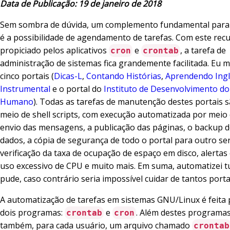
Data de Publicação: 19 de janeiro de 2018
Sem sombra de dúvida, um complemento fundamental para sh
é a possibilidade de agendamento de tarefas. Com este recu
propiciado pelos aplicativos
e
, a tarefa de
cron
crontab
administração de sistemas fica grandemente facilitada. Eu
cinco portais (
Dicas-L
,
Contando Histórias
,
Aprendendo Ing
Instrumental
e o portal do
Instituto de Desenvolvimento do
Humano
). Todas as tarefas de manutenção destes portais s
meio de shell scripts, com execução automatizada por meio
envio das mensagens, a publicação das páginas, o backup 
dados, a cópia de segurança de todo o portal para outro ser
verificação da taxa de ocupação de espaço em disco, alertas
uso excessivo de CPU e muito mais. Em suma, automatizei 
pude, caso contrário seria impossível cuidar de tantos porta
A automatização de tarefas em sistemas GNU/Linux é feita 
dois programas:
e
. Além destes programa
crontab
cron
também, para cada usuário, um arquivo chamado
crontab