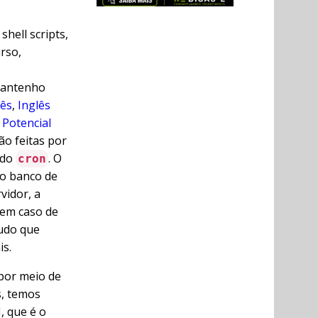
ell scripts,
rso,
 mantenho
lês
,
Inglês
 Potencial
ão feitas por
 do
. O
cron
do banco de
vidor, a
 em caso de
tudo que
is.
por meio de
s, temos
, que é o