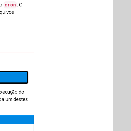
lo
. O
cron
rquivos
execução do
ada um destes