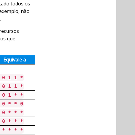
tado todos os
 exemplo, não
.
recursos
ros que
Equivale a
 0 1 1 *
 0 1 1 *
 0 1 * *
 0 * * 0
 0 * * *
 0 * * *
 * * * *