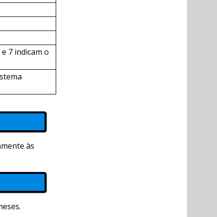
 e 7 indicam o
istema
tamente às
meses.