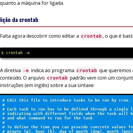
quanto a máquina for ligada.
dição da crontab
Falta agora descobrir como editar a
, o que é bas
crontab
$ crontab -e
A diretiva
indica ao programa
que queremos e
-e
crontab
conteúdo. O arquivo
padrão vem com um conjunt
crontab
instruções (em inglês) sobre a sua sintaxe:
# Edit this file to introduce tasks to be run by cron.

# 

# Each task to run has to be defined through a single l
# indicating with different fields when the task will b
# and what command to run for the task

# 

# To define the time you can provide concrete values fo
# minute (m), hour (h), day of month (dom), month (mon)