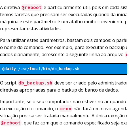
A diretiva
é particularmente útil, pois em cada si
@reboot
temos tarefas que precisam ser executadas quando da inicia
máquina e este parâmetro é um atalho muito conveniente 
representar estas atividades.
Para utilizar estes parâmetros, bastam dois campos: o parâ
o nome do comando. Por exemplo, para executar o backup 
dados diariamente, acrescente a seguinte linha ao arquivo
@daily /usr/local/bin/db_backup.sh
O script
deve ser criado pelo administrado
db_backup.sh
diretivas apropriadas para o backup do banco de dados.
Importante, se o seu computador não estiver no ar quando
da execução do comando, o
não fará um novo agend
cron
situação precisa ser tratada manualmente. A única exceção é
, que faz com que o comando especificado seja e
@reboot