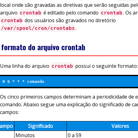
local onde são gravadas as diretivas que serão seguidas pe
arquivo
é editado pelo comando
. Os a
crontab
crontab
dos usuários são gravados no diretório
crontab
.
/var/spool/cron/crontabs
 formato do arquivo crontab
Uma linha do arquivo
possui o seguinte formato:
crontab
0 6 * * * comando 
Os cinco primeiros campos determinam a periodicidade de 
comando. Abaixo segue uma explicação do significado de c
campos:
ampo
Significado
Valores
Minutos
0 a 59