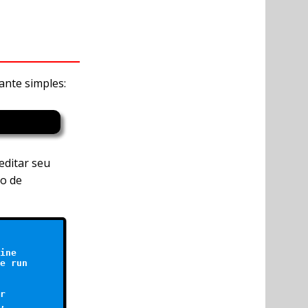
tante simples:
ditar seu
o de
ine

e run

r

,
