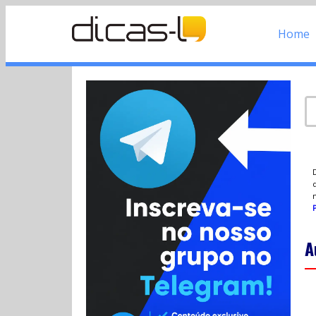
Home
d
P
A