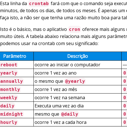
Esta linha da
fará com que o comando seja execu
crontab
minutos, de todos os dias, de todos os meses. É apenas um
faça isto, a não ser que tenha uma razão muito boa para tal
Isto é o básico, mas o aplicativo
oferece mais alguns 
cron
muito úteis. A tabela abaixo relaciona mais alguns parâmet
podemos usar na crontab com seu significado:
Parâmetro
Descrição
ocorre ao iniciar o computador
—
@reboot
ocorre 1 vez ao ano
@yearly
0
o mesmo que
@annually
@yearly
0
ocorre 1 vez ao mês
@monthly
0
ocorre 1 vez na semana
@weekly
0
Executa uma vez ao dia
@daily
0
mesmo que
@midnight
@daily
0
ocorre 1 vez a cada hora
@hourly
0