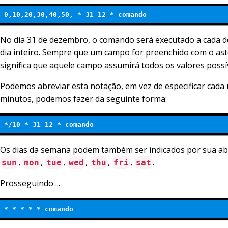
0,10,20,30,40,50, * 31 12 * comando
No dia 31 de dezembro, o comando será executado a cada d
dia inteiro. Sempre que um campo for preenchido com o ast
significa que aquele campo assumirá todos os valores possív
Podemos abreviar esta notação, em vez de especificar cada
minutos, podemos fazer da seguinte forma:
*/10 * 31 12 * comando
Os dias da semana podem também ser indicados por sua ab
,
,
,
,
,
,
.
sun
mon
tue
wed
thu
fri
sat
Prosseguindo ...
* * * * * comando