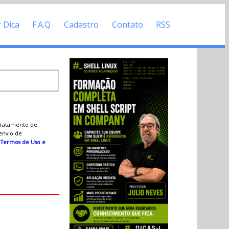
r Dica
F.A.Q
Cadastro
Contato
RSS
 tratamento de
 envio de
s
Termos de Uso e