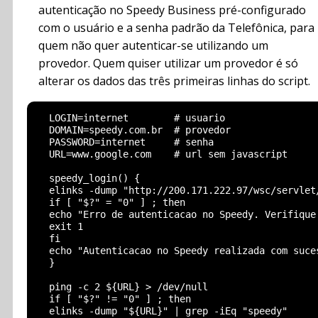
autenticação no Speedy Business pré-configurado
com o usuário e a senha padrão da Telefônica, para
quem não quer autenticar-se utilizando um
provedor. Quem quiser utilizar um provedor é só
alterar os dados das três primeiras linhas do script.
  LOGIN=internet        # usuario

  DOMAIN=speedy.com.br  # provedor

  PASSWORD=internet     # senha

  URL=www.google.com    # url sem javascript

  speedy_login() {

  elinks -dump "http://200.171.222.97/wsc/servlet
  if [ "$?" = "0" ] ; then

  echo "Erro de autenticacao no Speedy. Verifique 
  exit 1

  fi

  echo "Autenticacao no Speedy realizada com suce
  }

  ping -c 2 ${URL} > /dev/null

  if [ "$?" != "0" ] ; then

  elinks -dump "${URL}" | grep -iEq "speedy"
