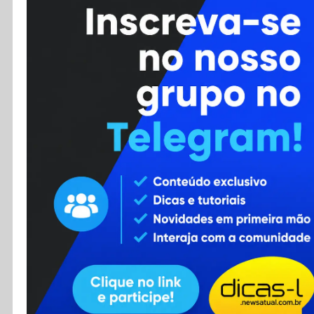
Cursos
Enviar Dica
F.A.Q
Cadastro
Contato
RSS