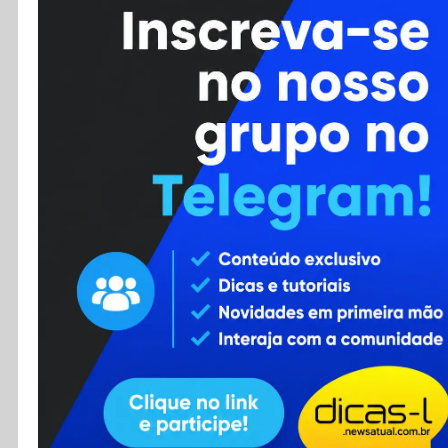
Cursos
Enviar Dica
F.A.Q
Cadastro
Contato
RSS