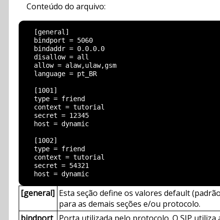
Conteúdo do arquivo:
  [general]

  bindport = 5060

  bindaddr = 0.0.0.0

  disallow = all

  allow = alaw,ulaw,gsm

  language = pt_BR

  [1001]

  type = friend

  context = tutorial

  secret = 12345

  host = dynamic

  [1002]

  type = friend

  context = tutorial

  secret = 54321

[general]
Esta seção define os valores default (padrão
para as demais seções e/ou protocolo.
bindport
Porta utilizada pelo protocolo. O SIP utiliza 