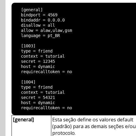
  [general]

  bindport = 4569

  bindaddr = 0.0.0.0

  disallow = all

  allow = alaw,ulaw,gsm

  language = pt_BR

  [1003]

  type = friend

  context = tutorial

  secret = 12345

  host = dynamic

  requirecalltoken = no

  [1004]

  type = friend

  context = tutorial

  secret = 54321

  host = dynamic

[general]
Esta seção define os valores default
(padrão) para as demais seções e/ou
protocolo.