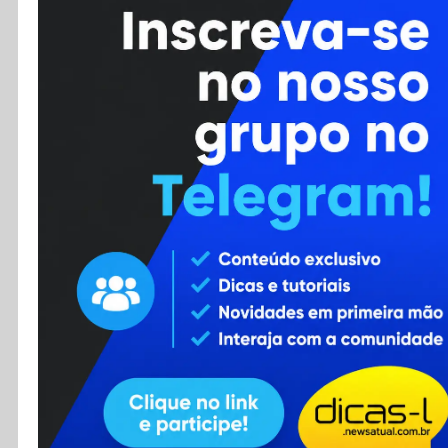
Cursos
Enviar Dica
F.A.Q
Cadastro
Contato
RSS