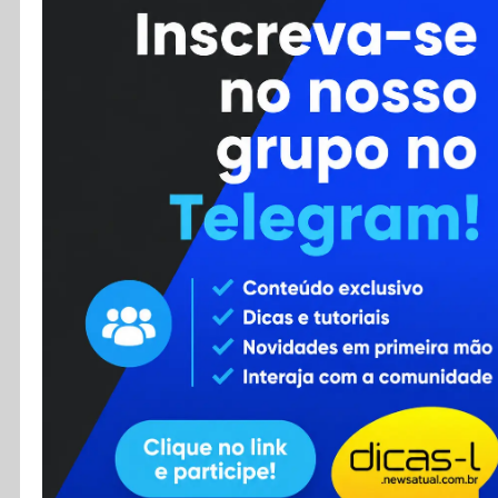
Cursos
Enviar Dica
F.A.Q
Cadastro
Contato
RSS