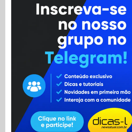
Cursos
Enviar Dica
F.A.Q
Cadastro
Contato
RSS