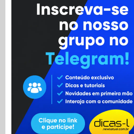
Cursos
Enviar Dica
F.A.Q
Cadastro
Contato
RSS