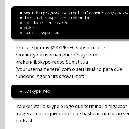
  # wget http://www.twistedlittlegnome.com/skype-r
  # tar -xvf skype-rec-kraken.tar

  # cd skype-rec-kraken

  # make

Procure por my $SKYPEREC substitua por
/home/[yourusernamehere]/skype-rec-
kraken/libskype-rec.so Subistitua
[yourusernamehere] com o seu usuário para que
funcione. Agora "its show time":
Irá executar o skype e logo que terminar a "ligação"
irá gerar um arquivo .mp3 que basta adicionar ao se
podcast.