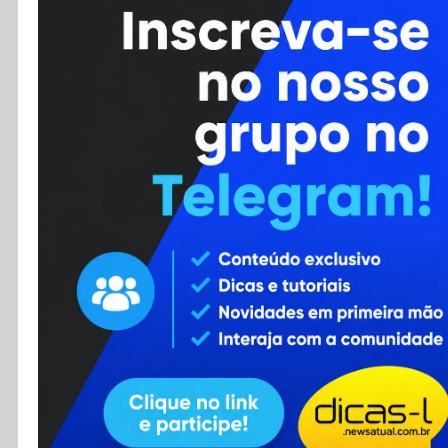
Cursos
Enviar Dica
F.A.Q
Cadastro
Contato
RSS