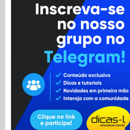
Cursos
Enviar Dica
F.A.Q
Cadastro
Contato
RSS