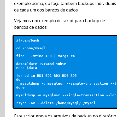
exemplo acima, eu faço também backups individuais
de cada um dos bancos de dados.
Vejamos um exemplo de script para backup de
bancos de dados:
#!/bin/bash

cd /home/mysql

find . -mtime +30 | xargs rm

data=`date +%Y%m%d-%Hh%M`

echo $data

for bd in BD1 BD2 BD3 BD4 BD5

do

  mysqldump -u mysqlusr --single-transaction --l
done

mysqldump -u mysqlusr --single-transaction --loc
Este script grava os arquivos de backup no diretório