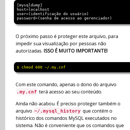
[mysqldump]

host=localhost

user=(identificação do usuário)

O próximo passo é proteger este arquivo, para
impedir sua visualização por pessoas não
autorizadas.
ISSO É MUITO IMPORTANTE!
$ chmod 600 ~/.my.cnf 
Com este comando, apenas o dono do arquivo
terá acesso ao seu conteúdo.
.my.cnf
Ainda não acabou. É preciso proteger também o
arquivo
que contém o
~/.mysql_history
histórico dos comandos MySQL executados no
sistema. Não é conveniente que os comandos que