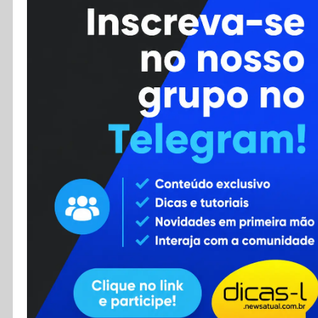
Cursos
Enviar Dica
F.A.Q
Cadastro
Contato
RSS