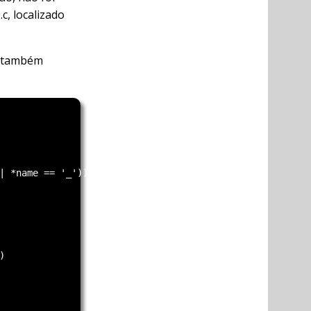
c, localizado
me também
| *name == '_'))


