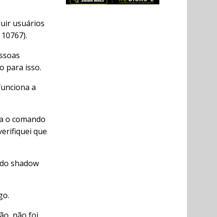
luir usuários
 10767).
essoas
 para isso.
funciona a
va o comando
erifiquei que
e do shadow
go.
o, não foi