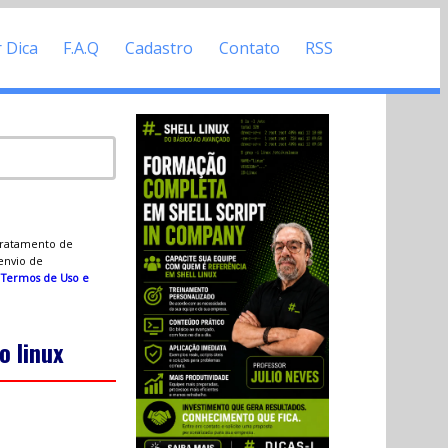
r Dica
F.A.Q
Cadastro
Contato
RSS
 tratamento de
 envio de
s
Termos de Uso e
o linux