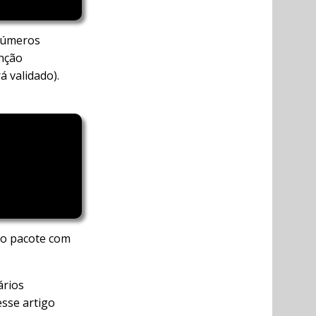
 números
unção
 validado).
 o pacote com
ários
esse artigo