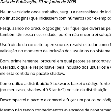
Data de Publicação: 30 de junho de 2008
Na universidade onde trabalho, surgiu a necessidade de inc
no linux (logins) que iniciassem com números (por exemplo:
Pesquisando no oráculo (google), verifiquei que diversas p
também têm essa necessidade, porém não encontrei solução
Usufruindo do conceito open source, resolvi estudar como 
validação no momento da inclusão dos usuários no sistema.
Bom, primeiramente, procurei em qual pacote se encontra
useradd, o qual é responsável pela inclusão dos usuários e v
ele está contido no pacote shadow.
Como utilizo a distribuição Slackware, baixei o código font
(no meu caso, shadow-4.0.3.tar.bz2) no site da distribuição.
Descompactei o pacote e comecei a fuçar um pouco no códi
Mesmo não tendo conhecimentos avançados de programaçã