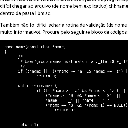
difícil chegar ao arquivo (de nome bem explicativo) chkname.
dentro da pasta libmisc.
Também não foi difícil achar a rotina de validação (de no
muito informativo). Procure pelo seguinte bloco de códigos:
  good_name(const char *name)

  {

        /*

         * User/group names must match [a-z_][a-z0-9_-]*

         */

        if (!*name || !((*name >= 'a' && *name <= 'z') |
                return 0;

        while (*++name) {

                if (!((*name >= 'a' && *name <= 'z') ||

                    (*name >= '0' && *name <= '9') ||

                    *name == '_' || *name == '-' ||

                    (*name == '$' && *(name+1) == NULL)))
                        return 0;

        }

        return 1;
