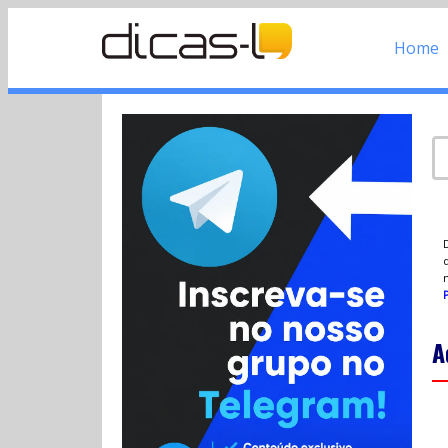
Home
d
P
A