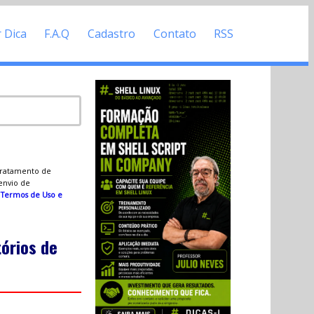
r Dica
F.A.Q
Cadastro
Contato
RSS
 tratamento de
 envio de
s
Termos de Uso e
órios de