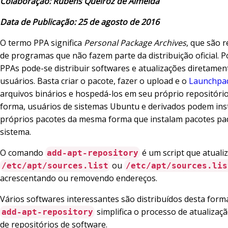
Colaboração: Rubens Queiroz de Almeida
Data de Publicação: 25 de agosto de 2016
O termo PPA significa
Personal Package Archives
, que são r
de programas que não fazem parte da distribuição oficial. 
PPAs pode-se distribuir softwares e atualizações diretamen
usuários. Basta criar o pacote, fazer o upload e o
Launchpa
arquivos binários e hospedá-los em seu próprio repositório
forma, usuários de sistemas Ubuntu e derivados podem ins
próprios pacotes da mesma forma que instalam pacotes pa
sistema.
O comando
é um script que atuali
add-apt-repository
ou
/etc/apt/sources.list
/etc/apt/sources.lis
acrescentando ou removendo endereços.
Vários softwares interessantes são distribuídos desta for
simplifica o processo de atualizaç
add-apt-repository
de repositórios de software.