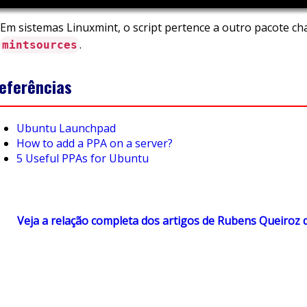
Em sistemas Linuxmint, o script pertence a outro pacote c
.
mintsources
eferências
Ubuntu Launchpad
How to add a PPA on a server?
5 Useful PPAs for Ubuntu
Veja a relação completa dos artigos de Rubens Queiroz 