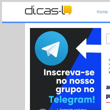
Home
d
P
a
p