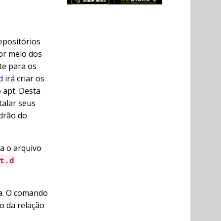
epositórios
Por meio dos
te para os
d
irá criar os
 apt. Desta
talar seus
drão do
za o arquivo
t.d
ma. O comando
ão da relação