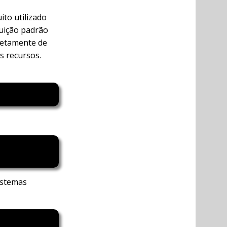
ito utilizado
buição padrão
iretamente de
s recursos.
istemas