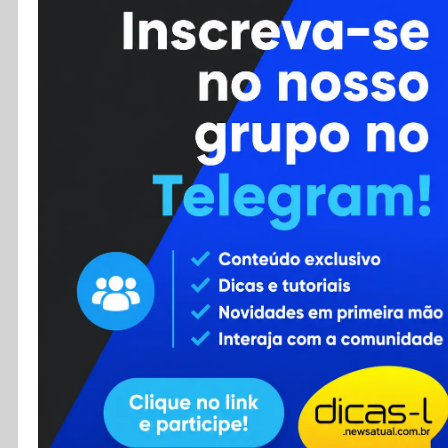
Cursos
Enviar Dica
F.A.Q
Cadastro
Contato
RSS