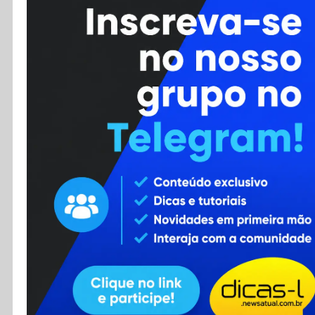
Cursos
Enviar Dica
F.A.Q
Cadastro
Contato
RSS