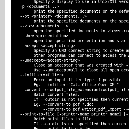
        Specify X-Display to use in Unix/X11 versi
  -p <documents...>

        print the specified documents on the defau
  --pt <printer> <documents...>

        print the specified documents on the speci
  --view <documents...>

        open the specified documents in viewer-(re
  --show <presentation>

        open the specified presentation and start 
  --accept=<accept-string>

        Specify an UNO connect-string to create an
        other programs can connect to access the A
  --unaccept=<accept-string>

        Close an acceptor that was created with --
        Use --unnaccept=all to close all open acce
  --infilter=<filter>

        Force an input filter type if possible

        Eg. --infilter="Calc Office Open XML"

  --convert-to output_file_extension[:output_filt
        Batch convert files.

        If --outdir is not specified then current
        Eg. --convert-to pdf *.doc

            --convert-to pdf:writer_pdf_Export --o
  --print-to-file [-printer-name printer_name] [--
        Batch print files to file.

        If --outdir is not specified then current
        Eg. --print-to-file *.doc
