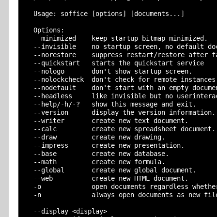
  Usage: soffice [options] [documents...]

  Options:

  --minimized    keep startup bitmap minimized.

  --invisible    no startup screen, no default doc
  --norestore    suppress restart/restore after fa
  --quickstart   starts the quickstart service

  --nologo       don't show startup screen.

  --nolockcheck  don't check for remote instances 
  --nodefault    don't start with an empty documen
  --headless     like invisible but no userinterac
  --help/-h/-?   show this message and exit.

  --version      display the version information.

  --writer       create new text document.

  --calc         create new spreadsheet document.

  --draw         create new drawing.

  --impress      create new presentation.

  --base         create new database.

  --math         create new formula.

  --global       create new global document.

  --web          create new HTML document.

  -o             open documents regardless whether
  -n             always open documents as new file
  --display <display>
