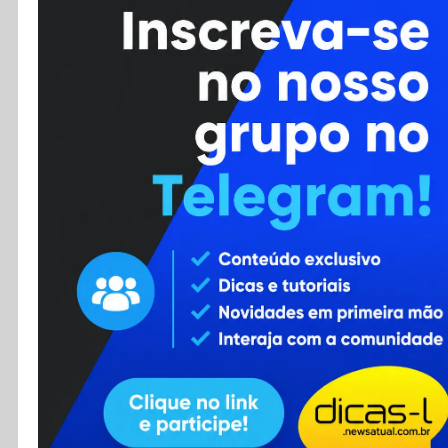
Cursos
Enviar Dica
F.A.Q
Cadastro
Contato
RSS