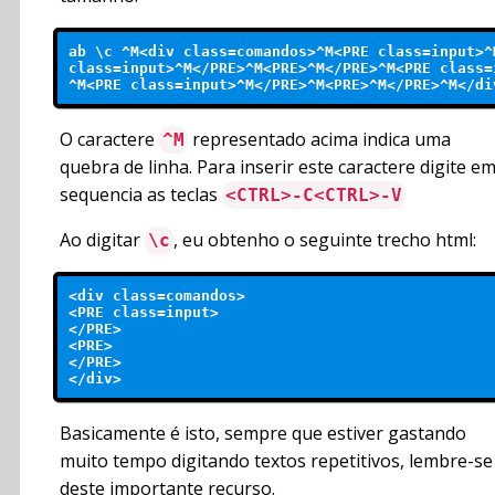
ab \c ^M<div class=comandos>^M<PRE class=input>^
class=input>^M</PRE>^M<PRE>^M</PRE>^M<PRE class=
O caractere
representado acima indica uma
^M
quebra de linha. Para inserir este caractere digite e
sequencia as teclas
<CTRL>-C<CTRL>-V
Ao digitar
, eu obtenho o seguinte trecho html:
\c
<div class=comandos>

<PRE class=input>

</PRE>

<PRE>

</PRE>

Basicamente é isto, sempre que estiver gastando
muito tempo digitando textos repetitivos, lembre-se
deste importante recurso.