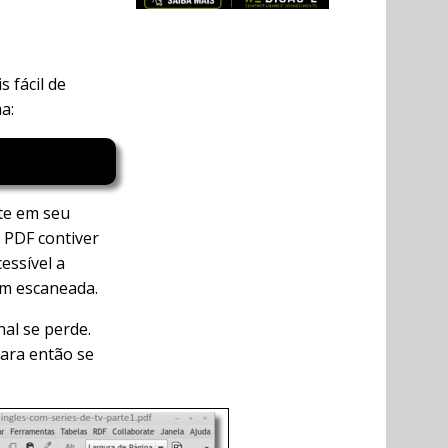
 fácil de
a:
te em seu
o PDF contiver
essível a
em escaneada.
al se perde.
para então se