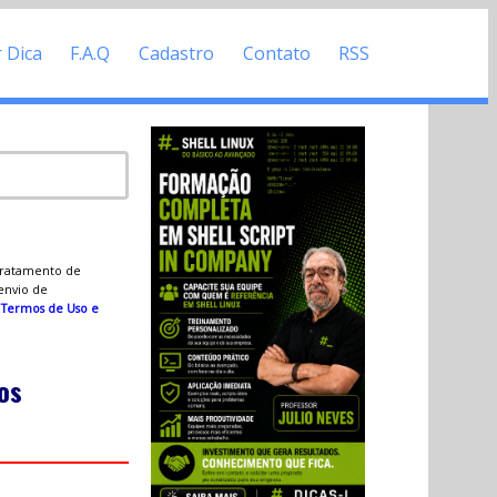
r Dica
F.A.Q
Cadastro
Contato
RSS
 tratamento de
 envio de
s
Termos de Uso e
os