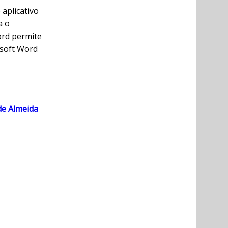
aplicativo
a o
ord permite
osoft Word
de Almeida