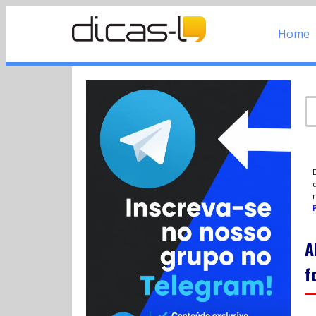
Home
d
P
A
f