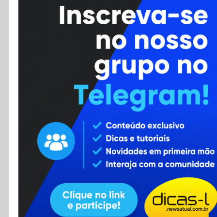
Cursos
Enviar Dica
F.A.Q
Cadastro
Contato
RSS