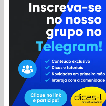
Cursos
Enviar Dica
F.A.Q
Cadastro
Contato
RSS