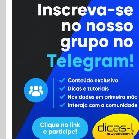
Cursos
Enviar Dica
F.A.Q
Cadastro
Contato
RSS