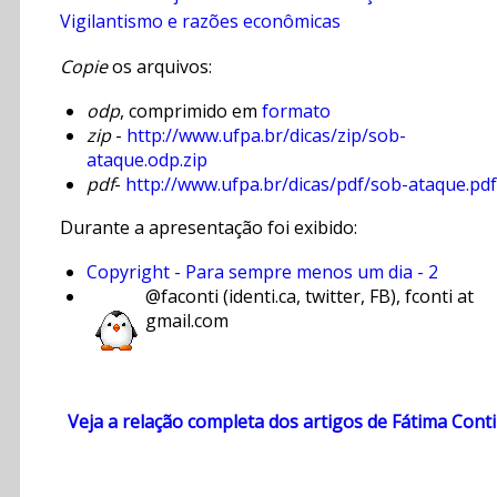
Vigilantismo e razões econômicas
Copie
os arquivos:
odp
, comprimido em
formato
zip
-
http://www.ufpa.br/dicas/zip/sob-
ataque.odp.zip
pdf
-
http://www.ufpa.br/dicas/pdf/sob-ataque.pdf
Durante a apresentação foi exibido:
Copyright - Para sempre menos um dia - 2
@faconti (identi.ca, twitter, FB), fconti at
gmail.com
Veja a relação completa dos artigos de Fátima Conti