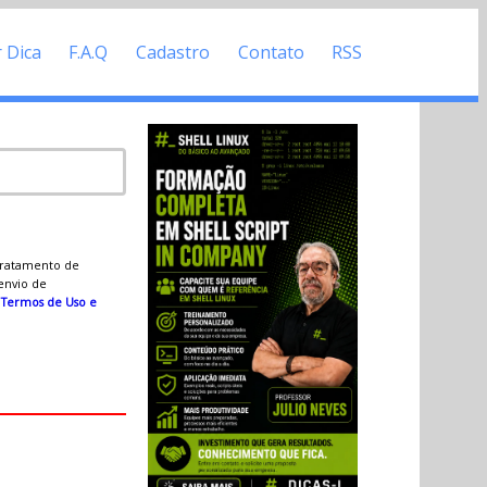
r Dica
F.A.Q
Cadastro
Contato
RSS
 tratamento de
 envio de
s
Termos de Uso e