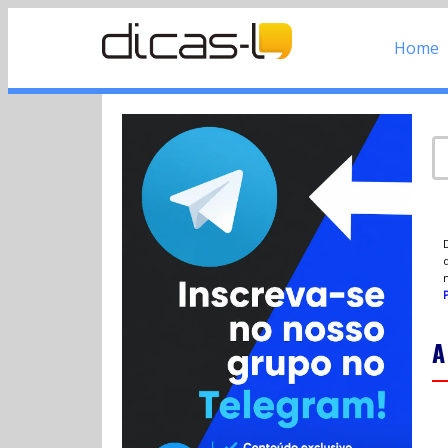
Home
d
P
A