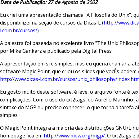
Data de Publicação: 27 de Agosto de 2002
Eu criei uma apresentação chamada "A Filosofia do Unix", q
disponibilizei na seção de cursos da Dicas-L (
http://www.dica
l.com.br/cursos/
).
A palestra foi baseada no excelente livro "The Unix Philosop
por Mike Gankarz e publicado pela Digital Press.
A apresentação em si é simples, mas eu queria chamar a at
software Magic Point, que criou os slides que vocÊs podem
http://www.dicas-l.com.br/cursos/unix_philosophy/index.htm
Eu gosto muito deste software, é leve, o arquivo fonte é te
complicações. Com o uso do txt2tags, do Aurélio Marinho J
sintaxe do MGP eu preciso conhecer, o que torna a tarefa a
simples.
O Magic Point integra a maioria das distribuições GNU/Linu
homepage fica em
http://www.mew.org/mgp/
. O txt2tags e 