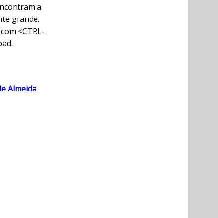
 encontram a
nte grande.
a com <CTRL-
oad.
de Almeida