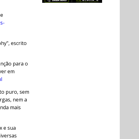
ue
s-
hy", escrito
enção para o
 ver em
l
xto puro, sem
argas, nem a
inda mais
x e sua
diversas