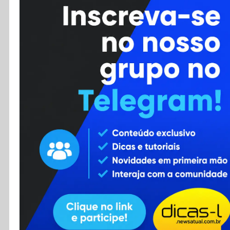
Cursos
Enviar Dica
F.A.Q
Cadastro
Contato
RSS