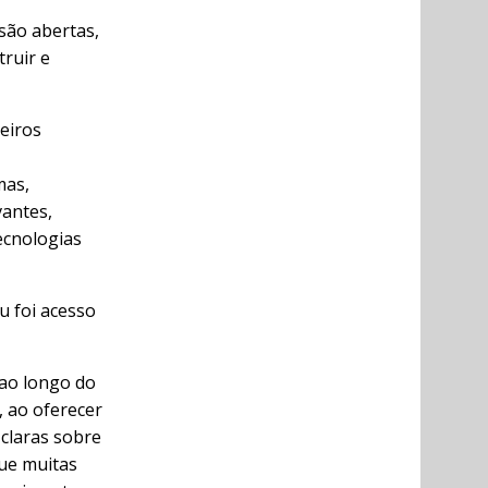
são abertas,
ruir e
leiros
mas,
vantes,
ecnologias
u foi acesso
 ao longo do
 ao oferecer
 claras sobre
que muitas