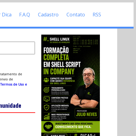
r Dica
F.A.Q
Cadastro
Contato
RSS
 tratamento de
 envio de
s
Termos de Uso e
omunidade