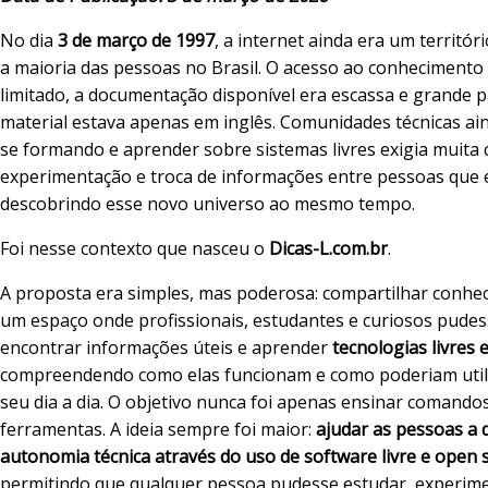
No dia
3 de março de 1997
, a internet ainda era um territór
a maioria das pessoas no Brasil. O acesso ao conhecimento 
limitado, a documentação disponível era escassa e grande p
material estava apenas em inglês. Comunidades técnicas a
se formando e aprender sobre sistemas livres exigia muita 
experimentação e troca de informações entre pessoas que
descobrindo esse novo universo ao mesmo tempo.
Foi nesse contexto que nasceu o
Dicas-L.com.br
.
A proposta era simples, mas poderosa: compartilhar conhec
um espaço onde profissionais, estudantes e curiosos pude
encontrar informações úteis e aprender
tecnologias livres 
compreendendo como elas funcionam e como poderiam utili
seu dia a dia. O objetivo nunca foi apenas ensinar comandos
ferramentas. A ideia sempre foi maior:
ajudar as pessoas a 
autonomia técnica através do uso de software livre e open 
permitindo que qualquer pessoa pudesse estudar, experime