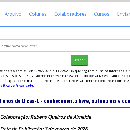
Arquivo
Colunas
Colaboradores
Cursos
Envia
De acordo com as Leis 12.965/2014 e 13.709/2018, que regulam o uso da Internet e o
ados pessoais no Brasil, ao me inscrever na newsletter do portal DICAS-L, autorizo o
notificações por e-mail ou outros meios e declaro estar ciente e concordar com seu
olítica de Privacidade
.
9 anos de Dicas-L - conhecimento livre, autonomia e c
Colaboração: Rubens Queiroz de Almeida
Data de Publicação: 3 de março de 2026