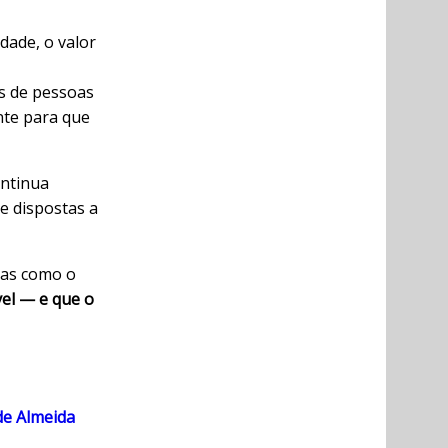
dade, o valor
s de pessoas
nte para que
ontinua
e dispostas a
ivas como o
vel — e que o
de Almeida