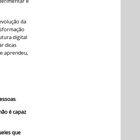
perimentar e
evolução da
nsformação
tura digital
r dicas
ue aprendeu,
pessoas
.
não é capaz
ueles que