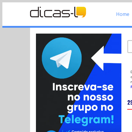
Home
d
P
2