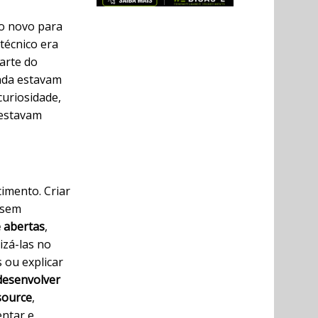
io novo para
técnico era
arte do
inda estavam
curiosidade,
 estavam
imento. Criar
ssem
e abertas
,
zá-las no
 ou explicar
desenvolver
source
,
ntar e