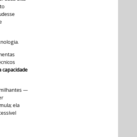
ito
udesse
e
cnologia.
mentas
écnicos
a capacidade
umilhantes —
er
mula; ela
essível