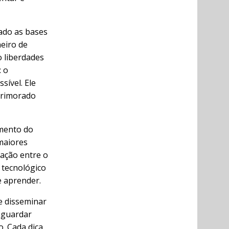
çado as bases
eiro de
o liberdades
: o
sível. Ele
primorado
imento do
maiores
nação entre o
 tecnológico
e aprender.
 e disseminar
e guardar
. Cada dica