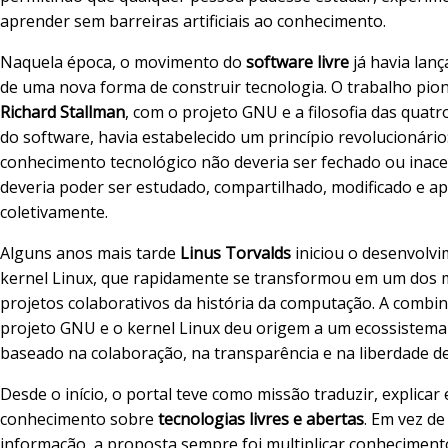
aprender sem barreiras artificiais ao conhecimento.
Naquela época, o movimento do
software livre
já havia lan
de uma nova forma de construir tecnologia. O trabalho pion
Richard Stallman
, com o projeto GNU e a filosofia das quatr
do software, havia estabelecido um princípio revolucionário
conhecimento tecnológico não deveria ser fechado ou inaces
deveria poder ser estudado, compartilhado, modificado e a
coletivamente.
Alguns anos mais tarde
Linus Torvalds
iniciou o desenvolv
kernel Linux, que rapidamente se transformou em um dos 
projetos colaborativos da história da computação. A combi
projeto GNU e o kernel Linux deu origem a um ecossistema
baseado na colaboração, na transparência e na liberdade d
Desde o início, o portal teve como missão traduzir, explicar
conhecimento sobre
tecnologias livres e abertas
. Em vez d
informação, a proposta sempre foi multiplicar conhecimento