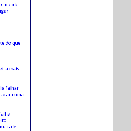
do mundo
ugar
te do que
eira mais
ia falhar
ornaram uma
falhar
ito
mais de