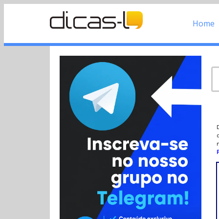
Home
d
P