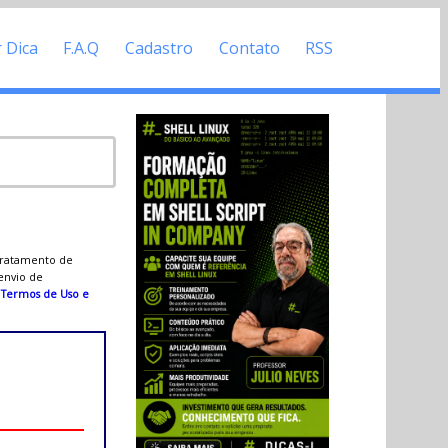
r Dica
F.A.Q
Cadastro
Contato
RSS
 tratamento de
 envio de
s
Termos de Uso e