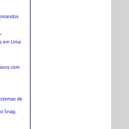
Comandos
"
Os em Uma
uivos com
istemas de
o Snap,