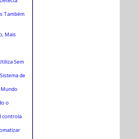
Detecta
vos Também
o, Mais
tiliza Sem
 Sistema de
o Mundo
do o
l controla
tomatizar