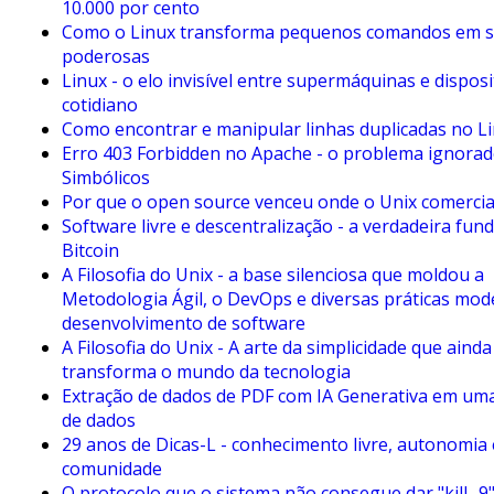
10.000 por cento
Como o Linux transforma pequenos comandos em s
poderosas
Linux - o elo invisível entre supermáquinas e disposi
cotidiano
Como encontrar e manipular linhas duplicadas no L
Erro 403 Forbidden no Apache - o problema ignorad
Simbólicos
Por que o open source venceu onde o Unix comercia
Software livre e descentralização - a verdadeira fun
Bitcoin
A Filosofia do Unix - a base silenciosa que moldou a
Metodologia Ágil, o DevOps e diversas práticas mod
desenvolvimento de software
A Filosofia do Unix - A arte da simplicidade que ainda
transforma o mundo da tecnologia
Extração de dados de PDF com IA Generativa em uma
de dados
29 anos de Dicas-L - conhecimento livre, autonomia 
comunidade
O protocolo que o sistema não consegue dar "kill -9