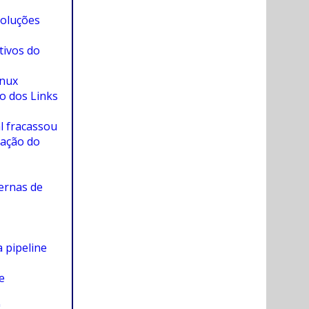
oluções
tivos do
inux
o dos Links
l fracassou
dação do
ernas de
 pipeline
e
"