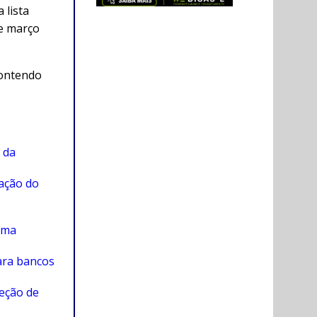
 lista
de março
contendo
 da
ação do
ema
ara bancos
eção de