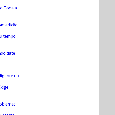
o Toda a
om edição
eu tempo
ndo date
ligente do
Exige
roblemas