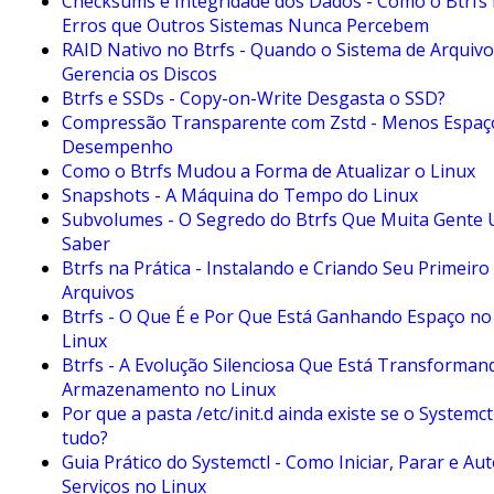
Checksums e Integridade dos Dados - Como o Btrfs 
Erros que Outros Sistemas Nunca Percebem
RAID Nativo no Btrfs - Quando o Sistema de Arqui
Gerencia os Discos
Btrfs e SSDs - Copy-on-Write Desgasta o SSD?
Compressão Transparente com Zstd - Menos Espaç
Desempenho
Como o Btrfs Mudou a Forma de Atualizar o Linux
Snapshots - A Máquina do Tempo do Linux
Subvolumes - O Segredo do Btrfs Que Muita Gente U
Saber
Btrfs na Prática - Instalando e Criando Seu Primeiro
Arquivos
Btrfs - O Que É e Por Que Está Ganhando Espaço n
Linux
Btrfs - A Evolução Silenciosa Que Está Transforman
Armazenamento no Linux
Por que a pasta /etc/init.d ainda existe se o Systemct
tudo?
Guia Prático do Systemctl - Como Iniciar, Parar e Au
Serviços no Linux