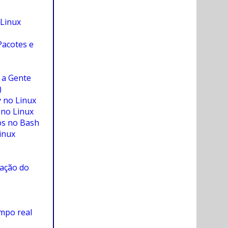
 Linux
Pacotes e
o a Gente
)
y no Linux
 no Linux
os no Bash
inux
lação do
mpo real