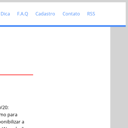
 Dica
F.A.Q
Cadastro
Contato
RSS
/20:
smo para
onibilizar a