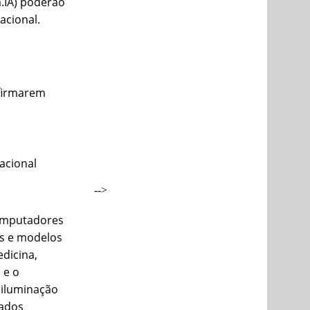
a.IA) poderão
acional.
nfirmarem
acional
-->
computadores
s e modelos
dicina,
 e o
 iluminação
dados