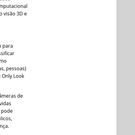
omputacional
o visão 3D e
m para
sificar
omo
as, pessoas)
 Only Look
 câmeras de
vidas
l pode
licos,
nça.