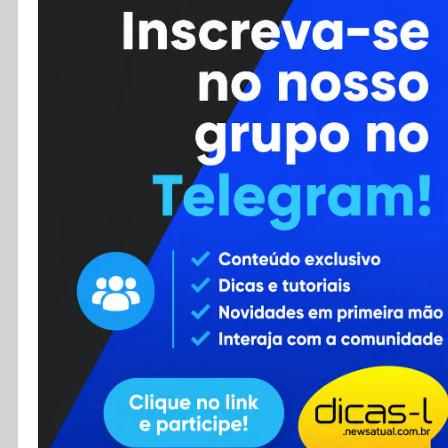
Cursos
Enviar Dica
F.A.Q
Cadastro
Contato
RSS